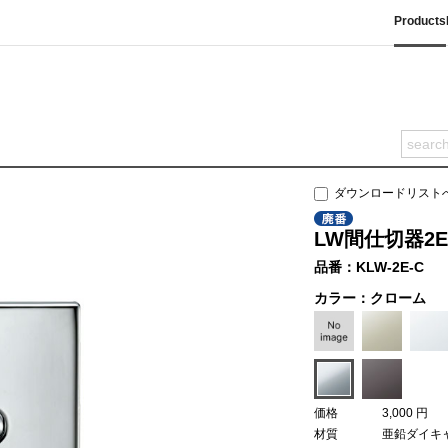
Products
ダウンロードリスト
LW間仕切器2
品番：KLW-2E-C
カラー：クローム
価格
3,000 円
材質
亜鉛ダイキ