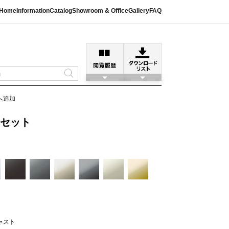
Home
Information
Catalog
Showroom & Office
Gallery
FAQ
へ追加
Eセット
ャスト