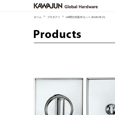
>
>
ホーム
プロダクツ
LW間仕切器2Eセット (KLW-2E-C)