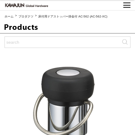
>
>
ホーム
プロダクツ
床付用ドアストッパー掛金付 AC-562 (AC-562-XC)