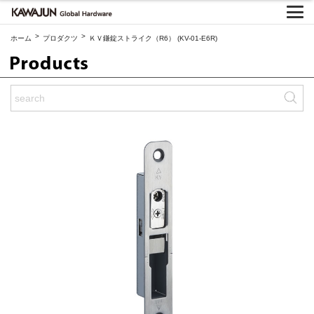
>
>
ホーム
プロダクツ
ＫＶ鎌錠ストライク（R6） (KV-01-E6R)