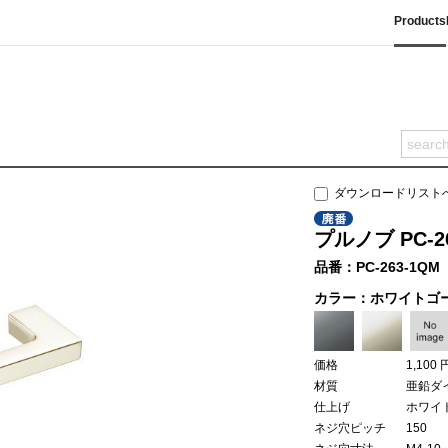
Products
ダウンロードリスト
プルノブ PC-2
品番：PC-263-1QM
カラー：ホワイトゴ
価格
1,100 
材質
亜鉛ダ
仕上げ
ホワイ
ネジ穴ピッチ
150