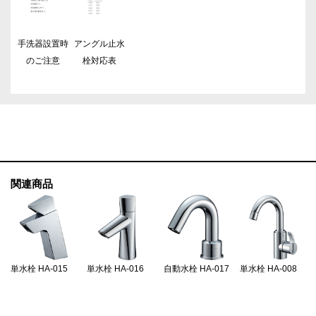
手洗器設置時
アングル止水
のご注意
栓対応表
関連商品
単水栓 HA-015
単水栓 HA-016
自動水栓 HA-017
単水栓 HA-008