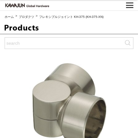
>
>
ホーム
プロダクツ
フレキシブルジョイント KH-375 (KH-375-XN)