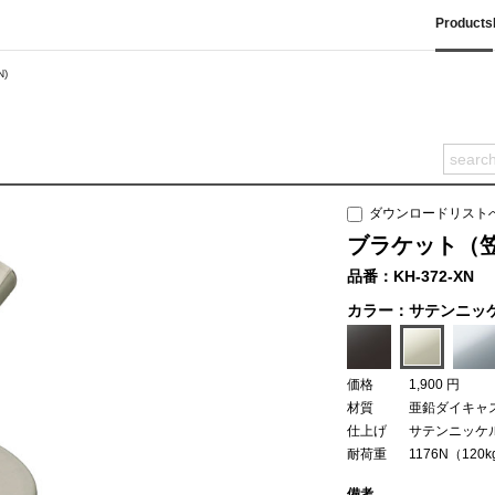
Products
N)
ダウンロードリスト
ブラケット（笠木
品番：KH-372-XN
カラー：サテンニッ
価格
1,900 円
材質
亜鉛ダイキャ
仕上げ
サテンニッケ
耐荷重
1176N（120
備考