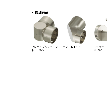
関連商品
フレキシブルジョイン
エンド KH-373
ブラケット
ト KH-375
KH-371