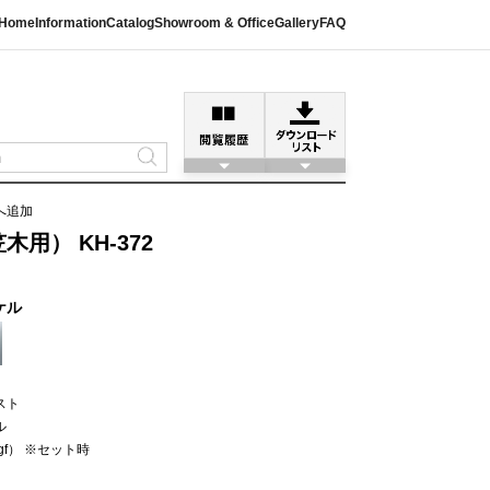
Home
Information
Catalog
Showroom & Office
Gallery
FAQ
へ追加
用） KH-372
ケル
スト
ル
kgf） ※セット時