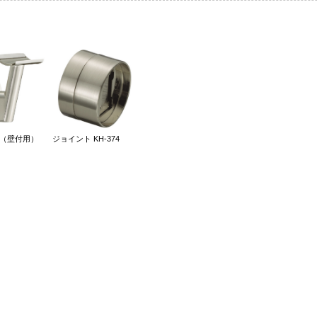
（壁付用）
ジョイント KH-374