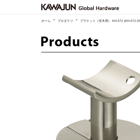
>
>
ホーム
プロダクツ
ブラケット（笠木用） KH-372 (KH-372-X