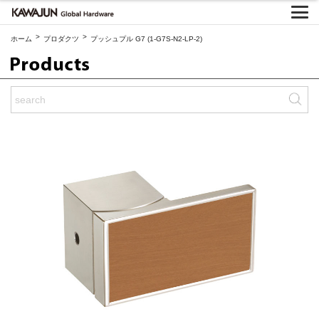
>
>
ホーム
プロダクツ
プッシュプル G7 (1-G7S-N2-LP-2)