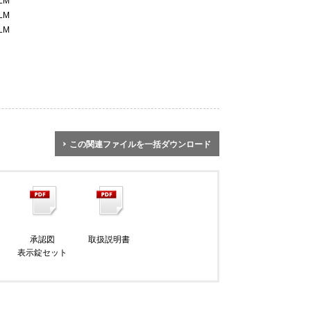
-LM
-LM
-LM
この関連ファイルを一括ダウンロード
承認図
取扱説明書
ト
表示錠セット