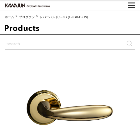
>
>
ホーム
プロダクツ
レバーハンドル ZG (1-ZGB-G-LW)