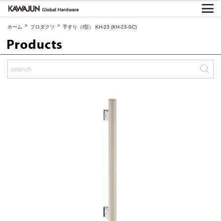
>
>
ホーム
プロダクツ
手すり（I型） KH-23 (KH-23-SC)