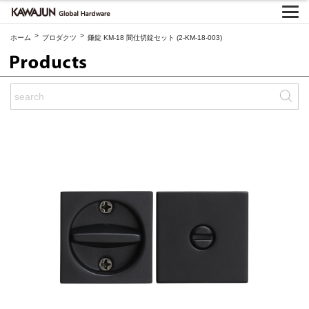
>
>
ホーム
プロダクツ
鎌錠 KM-18 間仕切錠セット (2-KM-18-003)