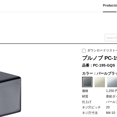
Products
ダウンロードリスト
プルノブ PC-19
品番：PC-195-GQS
カラー：パールブラ
価格
1,250 
材質
亜鉛ダ
仕上げ
パール
ネジ穴ピッチ
20
ネジ穴寸法
M4-10