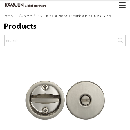
>
>
ホーム
プロダクツ
アウトセット引戸錠 KY-17 間仕切器セット (2-KY-17-XN)