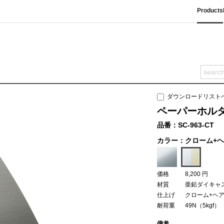
Products
ダウンロードリスト
ペーパーホルダー
品番：SC-963-CT
カラー：クローム+
価格
8,200 円
材質
亜鉛ダイキャ
仕上げ
クローム+ヘ
耐荷重
49N（5kgf）
備考