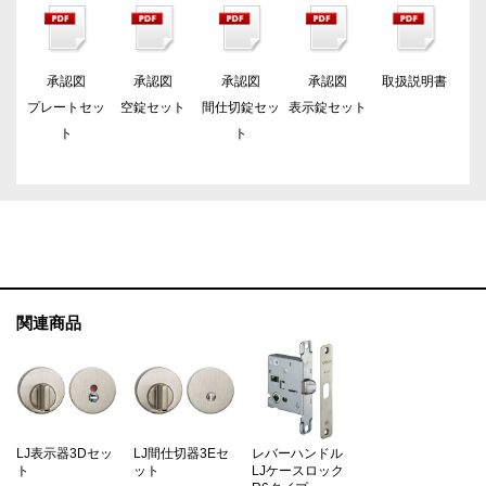
承認図
承認図
承認図
承認図
取扱説明書
プレートセッ
空錠セット
間仕切錠セッ
表示錠セット
ト
ト
関連商品
LJ表示器3Dセッ
LJ間仕切器3Eセ
レバーハンドル
ト
ット
LJケースロック