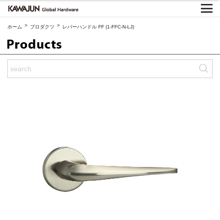
>
>
ホーム
プロダクツ
レバーハンドル FF (1-FFC-N-LJ)