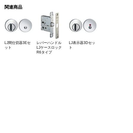
関連商品
LJ間仕切器3Eセ
レバーハンドル
LJ表示器3Dセッ
ット
LJケースロック
ト
R6タイプ