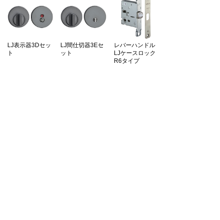
LJ表示器3Dセッ
LJ間仕切器3Eセ
レバーハンドル
ト
ット
LJケースロック
R6タイプ