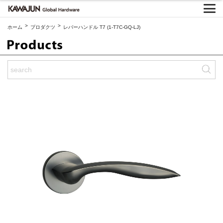
>
>
ホーム
プロダクツ
レバーハンドル T7 (1-T7C-GQ-LJ)