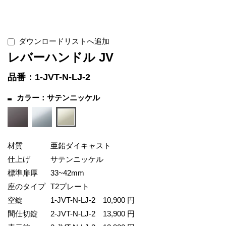
ダウンロードリストへ追加
レバーハンドル JV
品番：1-JVT-N-LJ-2
カラー：サテンニッケル
材質
亜鉛ダイキャスト
仕上げ
サテンニッケル
標準扉厚
33~42mm
座のタイプ
T2プレート
空錠
1-JVT-N-LJ-2
10,900 円
間仕切錠
2-JVT-N-LJ-2
13,900 円