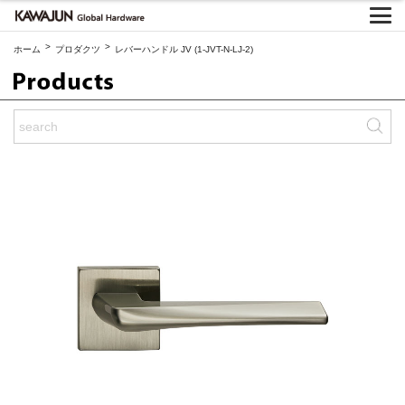
>
>
ホーム
プロダクツ
レバーハンドル JV (1-JVT-N-LJ-2)