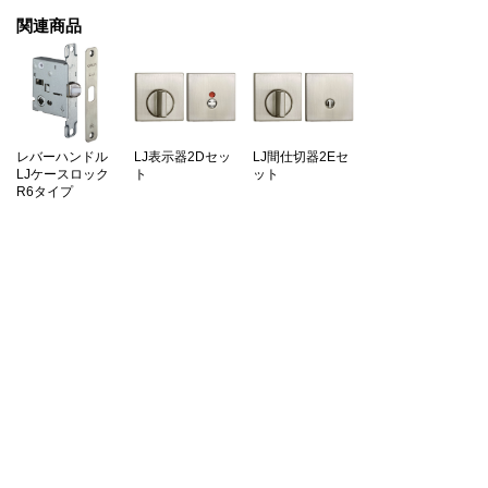
関連商品
レバーハンドル
LJ表示器2Dセッ
LJ間仕切器2Eセ
LJケースロック
ト
ット
R6タイプ