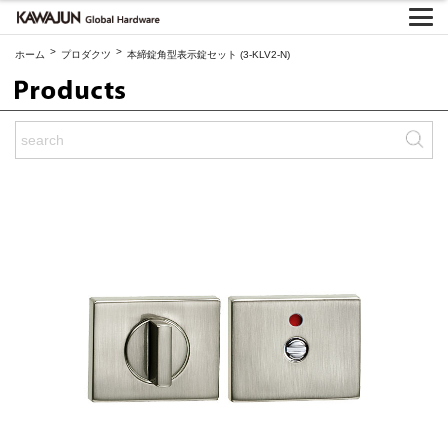
>
>
ホーム
プロダクツ
本締錠角型表示錠セット (3-KLV2-N)