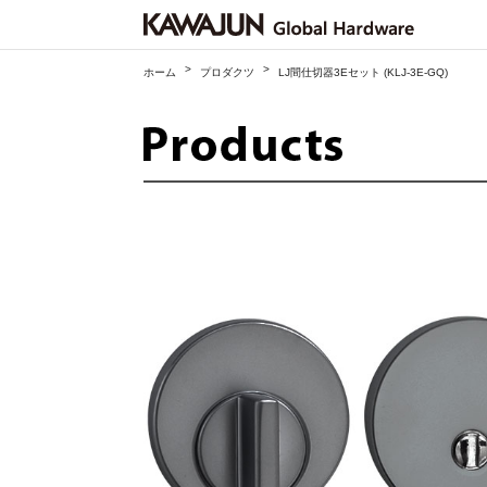
>
>
ホーム
プロダクツ
LJ間仕切器3Eセット (KLJ-3E-GQ)