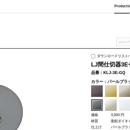
Products
ダウンロードリスト
LJ間仕切器3
品番：KLJ-3E-GQ
カラー：パールブラ
価格
3,000 円
材質
亜鉛ダイキ
仕上げ
パールブラ