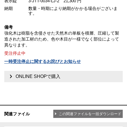
表示錠
3-JTT-0034-LJ-2
21,300 円
納期
数量・時期により納期がかかる場合がございま
す。
備考
強化木は樹脂を含侵させた天然木の単板を積層、圧縮して製
造された加工材のため、色や木目が一様でなく部位によって
異なります。
受注停止中
一時受注停止に関するお詫びとお知らせ
ONLINE SHOPで購入
関連ファイル
この関連ファイルを一括ダウンロード