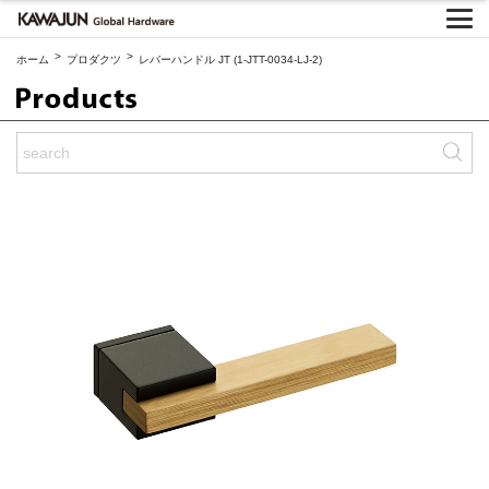
>
>
ホーム
プロダクツ
レバーハンドル JT (1-JTT-0034-LJ-2)