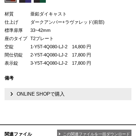
材質
亜鉛ダイキャスト
仕上げ
ダークアンバー+ラヴァレッド(前部)
標準扉厚
33~42mm
座のタイプ
T2プレート
空錠
1-Y5T-4Q080-LJ-2
14,800 円
間仕切錠
2-Y5T-4Q080-LJ-2
17,800 円
表示錠
3-Y5T-4Q080-LJ-2
17,800 円
備考
ONLINE SHOPで購入
関連ファイル
この関連ファイルを一括ダウンロード