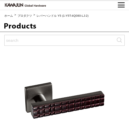
>
>
ホーム
プロダクツ
レバーハンドル Y5 (1-Y5T-4Q080-LJ-2)