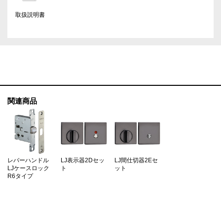
取扱説明書
関連商品
レバーハンドル
LJ表示器2Dセッ
LJ間仕切器2Eセ
LJケースロック
ト
ット
R6タイプ