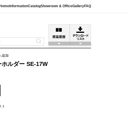
Home
Information
Catalog
Showroom & Office
Gallery
FAQ
へ追加
ルダー SE-17W
スト