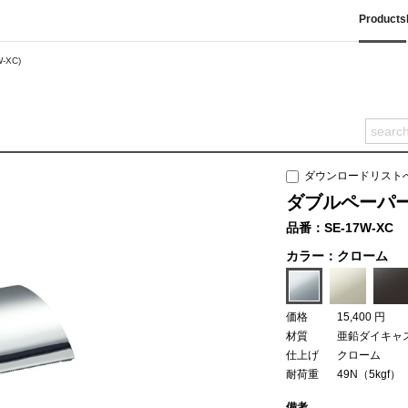
Products
-XC)
ダウンロードリスト
ダブルペーパーホ
品番：SE-17W-XC
カラー：クローム
価格
15,400 円
材質
亜鉛ダイキャ
仕上げ
クローム
耐荷重
49N（5kgf）
備考