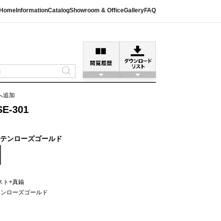
Home
Information
Catalog
Showroom & Office
Gallery
FAQ
へ追加
-301
サテンローズゴールド
スト+真鍮
テンローズゴールド