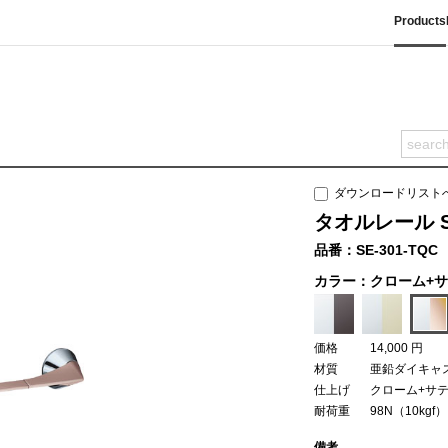
Products
ダウンロードリスト
タオルレール SE
品番：SE-301-TQC
カラー：クローム+
価格
14,000 円
材質
亜鉛ダイキャ
仕上げ
クローム+サ
耐荷重
98N（10kgf）
備考