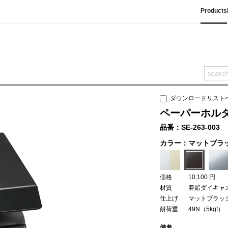
Products
ダウンロードリスト
ペーパーホルダー
品番：SE-263-003
カラー：マットブラ
価格
10,100 円
材質
亜鉛ダイキャス
仕上げ
マットブラッ
耐荷重
49N（5kgf）
備考