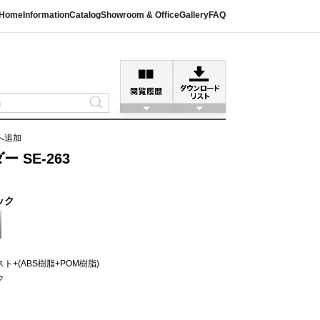
Home
Information
Catalog
Showroom & Office
Gallery
FAQ
へ追加
 SE-263
ック
ト+(ABS樹脂+POM樹脂)
ク