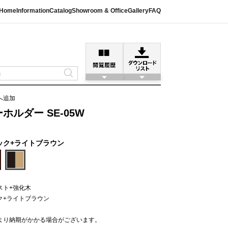
Home
Information
Catalog
Showroom & Office
Gallery
FAQ
へ追加
ルダー SE-05W
ック+ライトブラウン
スト+強化木
ク+ライトブラウン
より納期がかかる場合がございます。