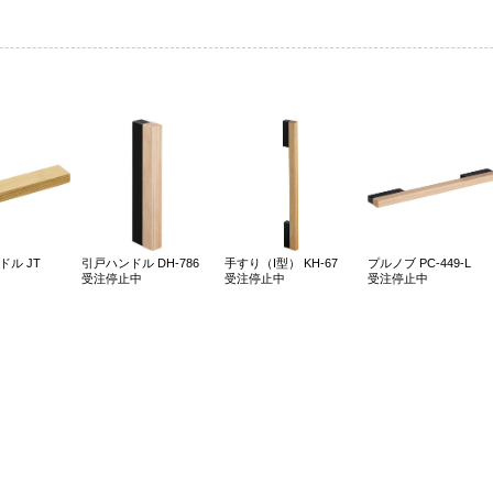
ル JT
引戸ハンドル DH-786
手すり（I型） KH-67
プルノブ PC-449-L
受注停止中
受注停止中
受注停止中