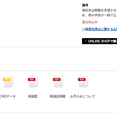
備考
強化木は樹脂を含侵させ
め、色や木目が一様でな
受注停止中
一時受注停止に関するお
CADデータ
承認図
取扱説明書
お手入れについて