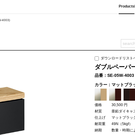
Products
4003)
ダウンロードリスト
ダブルペーパーホ
品番：SE-05W-4003
カラー：マットブラ
価格
30,500 円
材質
亜鉛ダイキャ
仕上げ
マットブラッ
耐荷重
49N（5kgf）
納期
数量・時期に