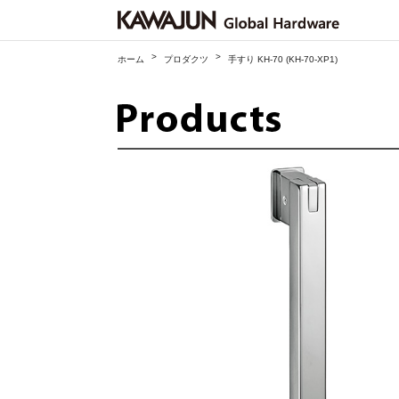
>
>
ホーム
プロダクツ
手すり KH-70 (KH-70-XP1)