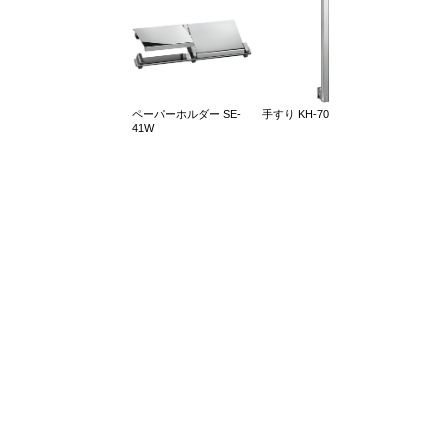
ペーパーホルダー SE-
手すり KH-70
41W