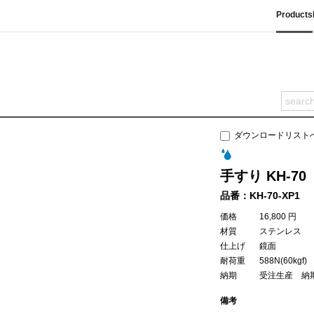
Products
ダウンロードリスト
手すり KH-70
品番：KH-70-XP1
価格
16,800 円
材質
ステンレス
仕上げ
鏡面
耐荷重
588N(60kgf)
納期
受注生産 納
備考