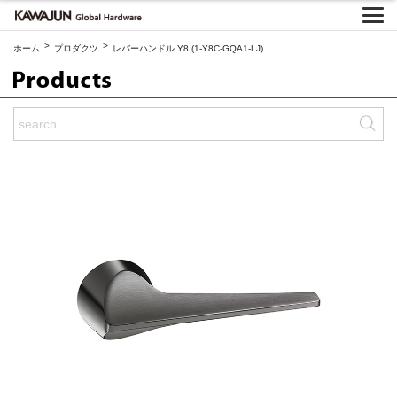
>
>
ホーム
プロダクツ
レバーハンドル Y8 (1-Y8C-GQA1-LJ)