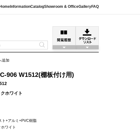
Home
Information
Catalog
Showroom & Office
Gallery
FAQ
へ追加
906 W1512(棚板付け用)
512
ックホワイト
ト+アルミ+PVC樹脂
クホワイト
）