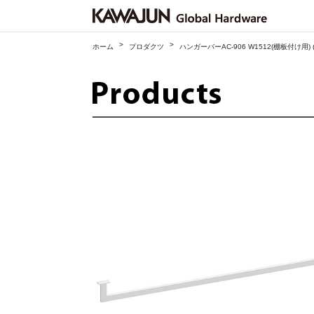
>
>
ホーム
プロダクツ
ハンガーバーAC-906 W1512(棚板付け用) (AC