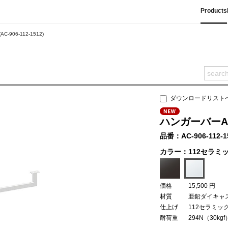
Products
-906-112-1512)
ダウンロードリスト
ハンガーバーAC-
品番：AC-906-112-1
カラー：112セラミ
価格
15,500 円
材質
亜鉛ダイキャス
仕上げ
112セラミッ
耐荷重
294N（30kgf