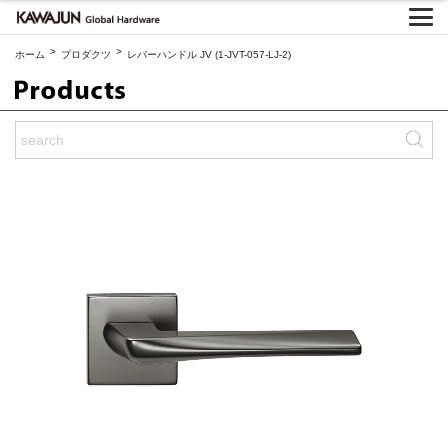
>
>
ホーム
プロダクツ
レバーハンドル JV (1-JVT-057-LJ-2)