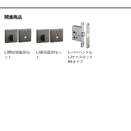
関連商品
LJ間仕切器2Eセ
LJ表示器2Dセッ
レバーハンドル
ット
ト
LJケースロック
R6タイプ